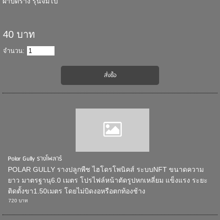
ฝาปิดราง รุ่นจัมโบ้
40 บาท
จำนวน:
Polar Gully รางโพลาร์
POLAR GULLY รางปลูกพืช ไฮโดรโพนิคส์ ระบบNFT ขนาดความ
ยาว มาตรฐานุ6.0 เมตร โปรไฟล์หน้าตัดรูปหกเหลี่ยม แข็งแรง ระยะ
ติดตั้งขา1.50เมตร โดยไม่บิดงอหรือตกท้องช้าง
720 บาท