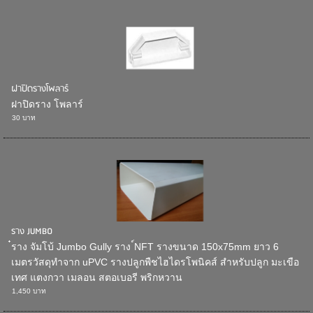
ฝาปิดรางโพลาร์
ฝาปิดราง โพลาร์
30 บาท
ราง JUMBO
๋ราง จัมโบ้ Jumbo Gully ราง ์NFT รางขนาด 150x75mm ยาว 6
เมตรวัสดุทำจาก uPVC รางปลูกพืชไฮไดรโพนิคส์ สำหรับปลูก มะเขือ
เทศ แตงกวา เมลอน สตอเบอรี พริกหวาน
1,450 บาท