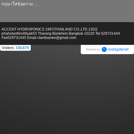
กรุณาใส่ข้อความ …
ACCENT HYDROPONICS 1997(THAILAND CO.,LTD.135/2
phaholyothin48yak53 Tharang Bankhem Bangkok 10220 Tel 029731444
Fax029731445 Email ctantisavee@gmail.com
Visitors:
330,670